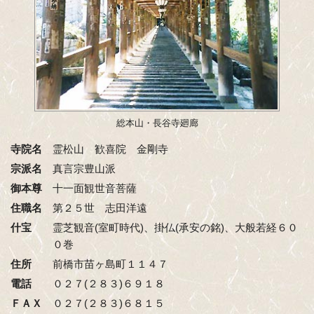
総本山・長谷寺廻廊
寺院名
霊松山 歓喜院 金剛寺
宗派名
真言宗豊山派
御本尊
十一面観世音菩薩
住職名
第２５世 志田洋遠
什宝
霊芝観音(室町時代)、掛仏(承安の銘)、大般若経６０
０巻
住所
前橋市苗ヶ島町１１４７
電話
０２７(２８３)６９１８
ＦＡＸ
０２７(２８３)６８１５