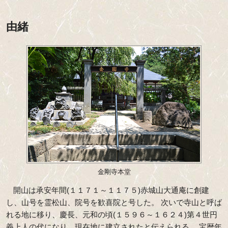
由緒
金剛寺本堂
開山は承安年間(１１７１～１１７５)赤城山大通庵に創建
し、山号を霊松山、院号を歓喜院と号した。 次いで寺山と呼ば
れる地に移り、慶長、元和の頃(１５９６～１６２４)第４世円
義上人の代になり、現在地に建立されたと伝えられる。 宝暦年