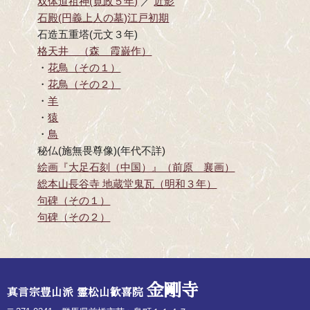
双体道祖神(寛政５年)
／
近影
石殿(円義上人の墓)江戸初期
石造五重塔(元文３年)
格天井 （森 霞巌作）
・
花鳥（その１）
・
花鳥（その２）
・
羊
・
猿
・
鳥
秘仏(施無畏尊像)(年代不詳)
絵画『大足石刻（中国）』（前原 襄画）
総本山長谷寺 地蔵堂鬼瓦（明和３年）
句碑（その１）
句碑（その２）
金剛寺
真言宗豊山派 霊松山歓喜院