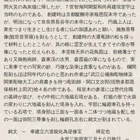
間火災の為灰燼に帰したが、７世智海阿闍梨和尚再建現堂宇は
当時のものである。 創建時は京都醍醐寺派報恩院末寺であった
が、明治になって奈良県長谷寺の末寺になった。 円義上人は、
衆生つまり生きとし生ける者に仏の加護あれと願い、施無畏尊
像(観世音菩薩)を刻もうとして、創建時の大通竜跡の松を採っ
て材料としたところが、其の根に霊芝が生えてきてその形が尊
像になったと伝えられる。 本堂格天井の花鳥図は、前橋藩士で
あり又御抱画師、森東渓の次男、森霞巌の筆になるもので、実
に美事でその写実の妙、巧微な染筆は貴重なものがある。 欄間
彫刻もほぼ同年代のものと思われ作者は｢武江公儀御彫物棟染
関東彫物大工｣の肩書きを持つ彫刻師・関口文次郎(現勢多郡黒
保根村上田沢)他４名の作である。 桜並木の参道には歴代住職
の墓碑が並び、その中程に六地蔵石塔がある。 灯籠の形で火袋
の変わりに六地蔵を刻んだ塔身を入れ、竿部に輪廻車孔を持っ
ている石塔で、塔身部は三面を一面各々二体づつ地蔵を配し他
の一面は弥陀三尊像を刻し輪廻孔左右に銘文が刻まれている。
銘文 ─ 奉建立六道能化為逆修宝 禅定也
永世三年丙寅三月十八日敬日 ─