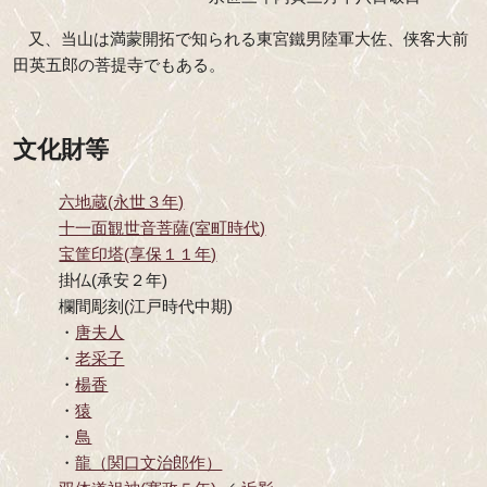
又、当山は満蒙開拓で知られる東宮鐵男陸軍大佐、侠客大前
田英五郎の菩提寺でもある。
文化財等
六地蔵(永世３年)
十一面観世音菩薩(室町時代)
宝筐印塔(享保１１年)
掛仏(承安２年)
欄間彫刻(江戸時代中期)
・
唐夫人
・
老采子
・
楊香
・
猿
・
鳥
・
龍（関口文治郎作）